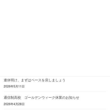
です。 楽しく勉強をして、勉強が好きになるサポートをします。
このブログでは、会津若松エリアの個別指導 […]
最近の投稿
初めてのスクーリング！
2026年8月5日
夏期講習終了とお盆休みのお知らせ
2026年8月5日
みんなでつくる、心地よい教室
2026年7月6日
連休明け、まずはペースを戻しましょう
2026年5月11日
通信制高校 ゴールデンウィーク休業のお知らせ
2026年4月28日