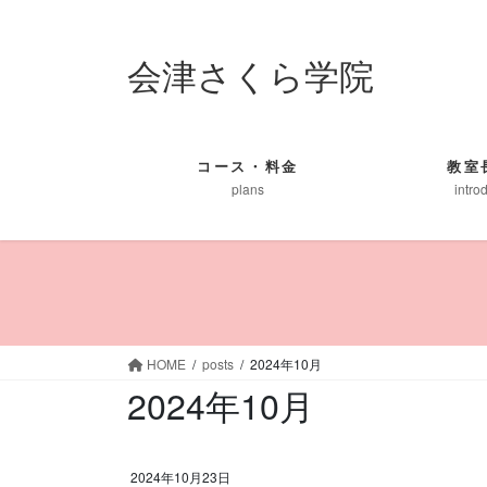
コ
ナ
ン
ビ
会津さくら学院
テ
ゲ
ン
ー
ツ
シ
に
ョ
移
ン
コース・料金
教室
plans
intro
動
に
移
動
HOME
posts
2024年10月
2024年10月
2024年10月23日