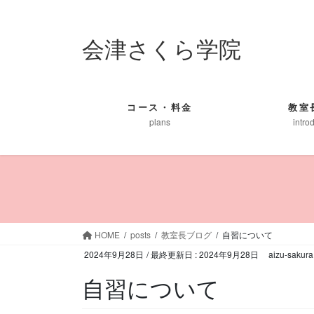
コ
ナ
ン
ビ
会津さくら学院
テ
ゲ
ン
ー
ツ
シ
に
ョ
移
ン
コース・料金
教室
plans
intro
動
に
移
動
HOME
posts
教室長ブログ
自習について
2024年9月28日
/ 最終更新日 :
2024年9月28日
aizu-sakura
自習について